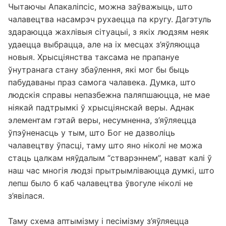
Чытаючы Апакаліпсіс, можна заўважыць, што
чалавецтва насамрэч рухаецца па кругу. Дагэтуль
здараюцца жахлівыя сітуацыі, з якіх людзям неяк
удаецца выбрацца, але на іх месцах з’яўляюцца
новыя. Хрысціянства таксама не прапануе
ўнутранага стану збаўлення, які мог бы быць
пабудаваны праз самога чалавека. Думка, што
людскія справы непазбежна паляпшаюцца, не мае
ніякай падтрымкі ў хрысціянскай веры. Аднак
элементам гэтай веры, несумненна, з’яўляецца
ўпэўненасць у тым, што Бог не дазволіць
чалавецтву ўпасці, таму што яно ніколі не можа
стаць цалкам няўдалым “стварэннем”, нават калі ў
наш час многія людзі прытрымліваюцца думкі, што
лепш было б каб чалавецтва ўвогуле ніколі не
з’явілася.
Таму схема аптымізму і песімізму з’яўляецца