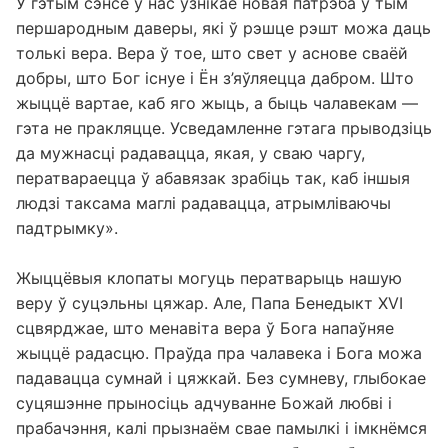
У гэтым сэнсе ў нас узнікае новая патрэба ў тым
першародным даверы, які ў рэшце рэшт можа даць
толькі вера. Вера ў тое, што свет у аснове сваёй
добры, што Бог існуе і Ён з’яўляецца дабром. Што
жыццё вартае, каб яго жыць, а быць чалавекам —
гэта не пракляцце. Усведамленне гэтага прыводзіць
да мужнасці радавацца, якая, у сваю чаргу,
ператвараецца ў абавязак зрабіць так, каб іншыя
людзі таксама маглі радавацца, атрымліваючы
падтрымку».
Жыццёвыя клопаты могуць ператварыць нашую
веру ў суцэльны цяжар. Але, Папа Бенедыкт XVI
сцвярджае, што менавіта вера ў Бога напаўняе
жыццё радасцю. Праўда пра чалавека і Бога можа
падавацца сумнай і цяжкай. Без сумневу, глыбокае
суцяшэнне прыносіць адчуванне Божай любві і
прабачэння, калі прызнаём свае памылкі і імкнёмся