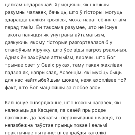
цалкам недарэчнай. Хрысціянін, як і кожны
разумны чалавек, бачыць, што ў гісторыі могуць
здарацца вялікія крызісы, можа нават сёння стаім
перад такім. Ён таксама разумее, што не існуе
такога паняцця як унутраны аўтаматызм,
дзякуючы якому гісторыя разгортвалася б у
станоўчым кірунку, што ўсе віды пагроз рэальныя.
Аднак ён захоўвае аптымізм, верачы, што Бог
трымае свет у Сваіх руках, таму такая жахлівая
падзея як, напрыклад, Асвенцім, які мусіць быць
для нас найглыбейшым шокам, неяк ахоплівае той
факт, што Бог мацнейшы за любое зло».
Калі існуе сцвярджэнне, што кожны чалавек, які
належыць да Касцёла, па сваёй прыродзе
пакліканы да паўнаты і перажывання шчасця, то
непазбежна паўстае прынцыповае і вельмі
практычнае пытанне: ці сапраўды католікі