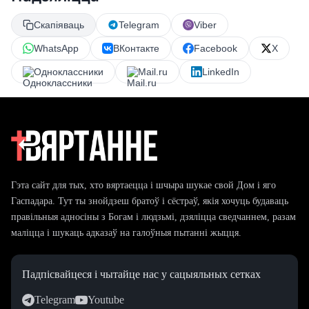
Скапіяваць
Telegram
Viber
WhatsApp
ВКонтакте
Facebook
X
Одноклассники
Mail.ru
LinkedIn
Гэта сайт для тых, хто вяртаецца і шчыра шукае свой Дом і яго
Гаспадара. Тут ты знойдзеш братоў і сёстраў, якія хочуць будаваць
правільныя адносіны з Богам і людзьмі, дзяліцца сведчаннем, разам
маліцца і шукаць адказаў на галоўныя пытанні жыцця.
Падпісвайцеся і чытайце нас у сацыяльных сетках
Telegram
Youtube