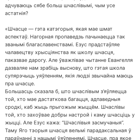
адчуваюць сябе больш шчаслівымі, чым усе
астатнія?
«Шчасце — гэта катэгорыя, якая мае шмат
аспектаў. Нагорная пропаведзь пачынаецца так
званымі благаславенствамі. Езус прадстаўляе
чалавецтву хрысціянства як школу шчасця,
паказвае дарогу. Але ўважлівае чытанне Евангелля
дазваляе нам зрабіць выснову, што гэтая школа
супярэчыць уяўленням, якія людзі звычайна маюць
пра шчасце.
Большасць сказала б, што шчаслівым з’яўляецца
той, хто мае дастаткова багацця, адпаведныя
сродкі, каб жыць прыгожым жыццём. Шчаслівы
той, хто захоўвае добры настрой і каму шчасціць у
жыцці. Але Езус кажа: “Шчаслівыя засмучаныя”.
Таму Яго тэорыя шчасця вельмі парадаксальная ў
параўнанні з нашымі ўяўленнямі. Шчасце, пра якое