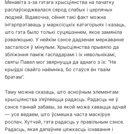
Менавіта з-за гэтага хрысціянства на пачатку
распаўсюджвалася сярод слабых і церпячых
людзей. Відавочна, сёння такі факт можна
інтэрпрэтаваць у марксісцкіх катэгорыях і казаць,
што гэта было толькі суцяшэннем, якое замяніла
рэвалюцыю. У нейкім сэнсе дадзенае меркаванне
засталося ў мінулым. Хрысціянства прывяло да
збліжэння паміж гаспадарамі і іх нявольнікамі,
святы Павел мог звярнуцца да аднаго з іх: “Не
крыўдзі свайго наёмніка, бо стаўся ён тваім
братам”.
Таму можна сказаць, што асноўным элементам
хрысціянства з’яўляецца радасць. Радасць не ў
сэнсе таннай забавы, за якой можа хавацца адчай
— усе ведаем, што ўсмешка часта маскіруе
роспач. Хутчэй, гэта радасць у правільным сэнсе.
Радасць, якая дапаўняе цяжкасць існавання і