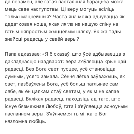
да перамен, але гэтая пастаянная барацьба можа
мець свае наступствы. Ці веру могуць асіліць
толькі мацнейшыя? Часта яна можа адчувацца як
дадатковая ноша, якая лягла на нашую спіну на
гэтым няпростым жыццёвым шляху. Як жа тады
знайсці радасць у сваёй веры?
Папа адказвае: «Я б сказаў, што ўсё адбываецца з
дакладнасцю наадварот: вера з’яўляецца крыніцай
радасці. Без Бога свет пусцее, усё становіцца
сумным, усяго замала. Сёння лёгка заўважыць, як
свет, пазбаўлены Бога, усё больш паглынае сам
сябе, як ён цалкам стаў светам, у якім не хапае
радасці. Вялікая радасць паходзіць ад таго, што
існуе бязмежная Любоў, гэта і з’яўляецца асноўным
пасланнем веры. З’яўляемся тымі, каго Бог
нязломна любіць.