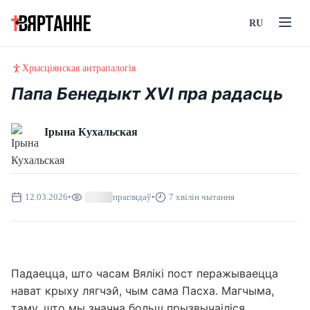
RU
Хрысціянская антрапалогія
Папа Бенедыкт XVI пра радасць
Ірына Кухальская
12.03.2026
•
праглядаў
•
7 хвілін чытання
Падаецца, што часам Вялікі пост перажываецца
нават крыху лягчэй, чым сама Пасха. Магчыма,
таму, што мы значна больш прызвычаіліся