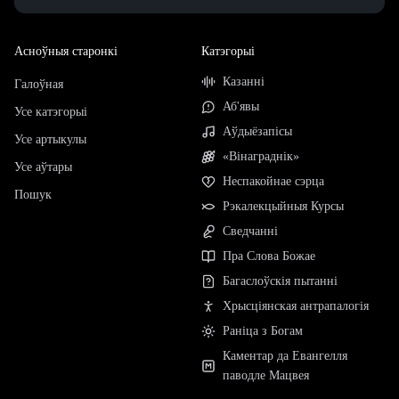
Асноўныя старонкі
Катэгорыі
Казанні
Галоўная
Аб'явы
Усе катэгорыі
Аўдыёзапісы
Усе артыкулы
«Вінаграднік»
Усе аўтары
Неспакойнае сэрца
Пошук
Рэкалекцыйныя Курсы
Сведчанні
Пра Слова Божае
Багаслоўскія пытанні
Хрысціянская антрапалогія
Раніца з Богам
Каментар да Евангелля
паводле Мацвея