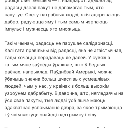
робіць свет лепшым — і, наадварот, адмова ад
радасці дзеля пакут не дапамагае тым, хто
пакутуе. Свету патрэбныя людзі, якія адкрываюць
дабро, радуюцца яму і тым самым чэрпаюць
імпульс і мужнасць яго множыць.
Такім чынам, радасць не парушае салідарнасці.
Калі гэта правільны від радасці, яна не эгаістычная,
тады хочацца перадаваць яе далей. У сувязі з
гэтым мяне заўсёды ўражвае, што ў бедных
раёнах, напрыклад, Паўднёвай Амерыкі, можна
ўбачыць значна больш шчаслівых усмешлівых
людзей, чым у нас, у краінах з больш высокім
узроўнем дабрабыту. Відавочна, што, нягледзячы на
​​ўсе свае пакуты, тыя людзі ўсё яшчэ маюць
адэкватнае ўспрыманне дабра, за якое трымаюцца
і ў якім могуць знайсці падтрымку і сілу.