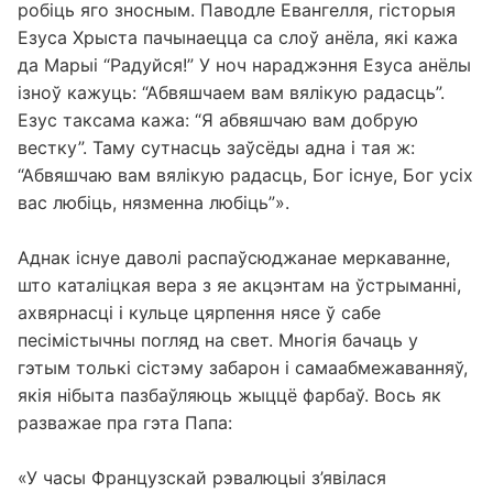
робіць яго зносным. Паводле Евангелля, гісторыя
Езуса Хрыста пачынаецца са слоў анёла, які кажа
да Марыі “Радуйся!” У ноч нараджэння Езуса анёлы
ізноў кажуць: “Абвяшчаем вам вялікую радасць”.
Езус таксама кажа: “Я абвяшчаю вам добрую
вестку”. Таму сутнасць заўсёды адна і тая ж:
“Абвяшчаю вам вялікую радасць, Бог існуе, Бог усіх
вас любіць, нязменна любіць”».
Аднак існуе даволі распаўсюджанае меркаванне,
што каталіцкая вера з яе акцэнтам на ўстрыманні,
ахвярнасці і кульце цярпення нясе ў сабе
песімістычны погляд на свет. Многія бачаць у
гэтым толькі сістэму забарон і самаабмежаванняў,
якія нібыта пазбаўляюць жыццё фарбаў. Вось як
разважае пра гэта Папа:
«У часы Французскай рэвалюцыі з’явілася