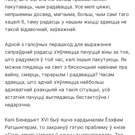
пакутаваць, чым радавацца. Усе мелі цяжкі,
непрыемны досвед, магчыма, больш, чым самі таго
хацелі б, таму радасць у нашым жыцці здаецца не
такой відавочнай, заўважнай.
Адной з галоўных перашкод для выражэння
сапраўднай радасці з’яўляецца пачуццё віны за тое,
што радуемся ў той час, калі іншыя пакутуюць. Як
можна глядзець на свет з бясконцымі навінамі пра
вайну, смерць, тэрарызм і радавацца? Часам
здаецца, што адчай з’яўляецца найбольш
адэкватнай рэакцыяй на такія сітуацыі, усё
астатнія пачуцці выглядаюць бестактоўна і
недарэчна.
Калі Бенедыкт XVI быў яшчэ кардыналам Ёзэфам
Ратцынгерам, то закрануў гэтую праблему ў кнізе
«Соль зямлі: Царква ў канцы тысячагоддзя». Тое,