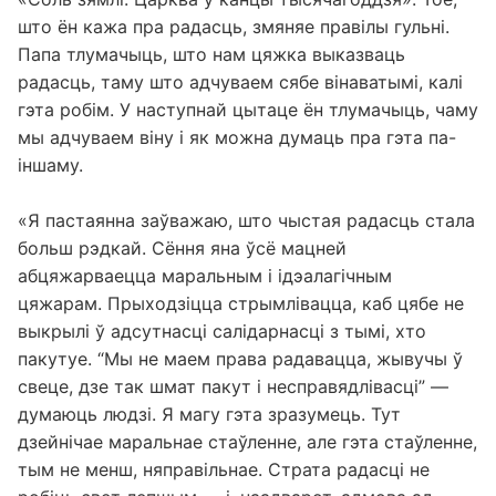
што ён кажа пра радасць, змяняе правілы гульні.
Папа тлумачыць, што нам цяжка выказваць
радасць, таму што адчуваем сябе вінаватымі, калі
гэта робім. У наступнай цытаце ён тлумачыць, чаму
мы адчуваем віну і як можна думаць пра гэта па-
іншаму.
«Я пастаянна заўважаю, што чыстая радасць стала
больш рэдкай. Сёння яна ўсё мацней
абцяжарваецца маральным і ідэалагічным
цяжарам. Прыходзіцца стрымлівацца, каб цябе не
выкрылі ў адсутнасці салідарнасці з тымі, хто
пакутуе. “Мы не маем права радавацца, жывучы ў
свеце, дзе так шмат пакут і несправядлівасці” —
думаюць людзі. Я магу гэта зразумець. Тут
дзейнічае маральнае стаўленне, але гэта стаўленне,
тым не менш, няправільнае. Страта радасці не