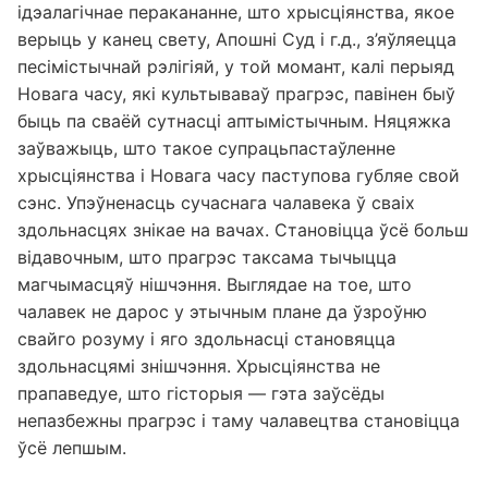
ідэалагічнае перакананне, што хрысціянства, якое
верыць у канец свету, Апошні Суд і г.д., з’яўляецца
песімістычнай рэлігіяй, у той момант, калі перыяд
Новага часу, які культываваў прагрэс, павінен быў
быць па сваёй сутнасці аптымістычным. Няцяжка
заўважыць, што такое супрацьпастаўленне
хрысціянства і Новага часу паступова губляе свой
сэнс. Упэўненасць сучаснага чалавека ў сваіх
здольнасцях знікае на вачах. Становіцца ўсё больш
відавочным, што прагрэс таксама тычыцца
магчымасцяў нішчэння. Выглядае на тое, што
чалавек не дарос у этычным плане да ўзроўню
свайго розуму і яго здольнасці становяцца
здольнасцямі знішчэння. Хрысціянства не
прапаведуе, што гісторыя — гэта заўсёды
непазбежны прагрэс і таму чалавецтва становіцца
ўсё лепшым.