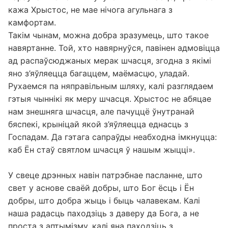
кажа Хрыстос, не мае нічога агульнага з
камфортам.
Такім чынам, можна добра зразумець, што такое
навяртанне. Той, хто навярнуўся, павінен адмовіцца
ад распаўсюджаных мерак шчасця, згодна з якімі
яно з’яўляецца багаццем, маёмасцю, уладай.
Рухаемся па няправільным шляху, калі разглядаем
гэтыя чыннікі як меру шчасця. Хрыстос не абяцае
нам знешняга шчасця, але пачуццё ўнутранай
бяспекі, крыніцай якой з’яўляецца еднасць з
Госпадам. Да гэтага сапраўды неабходна імкнуцца:
каб Ён стаў святлом шчасця ў нашым жыцці».
У свеце дрэнных навін патрэбнае пасланне, што
свет у аснове сваёй добры, што Бог ёсць і Ён
добры, што добра жыць і быць чалавекам. Калі
наша радасць паходзіць з даверу да Бога, а не
проста з аптымізму, калі яна паходзіць з