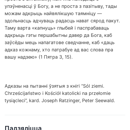
упэўненасці ў Богу, а не проста з пазітыву, тады
можам адкрыць найвялікшую таямніцу —
здольнасць адчуваць радасць нават сярод пакут.
Таму варта «капнуць» глыбей і паспрабаваць
адкрыць гэты першабытны давер да Бога, каб
заўсёды мець напагатове сведчанне, каб «даць
адказ кожнаму, хто патрабуе ад вас слова пра
вашу надзею» (1 Пятра 3, 15).
Адказы на пытанні ўзятыя з кнігі “Sól ziemi.
Chrześcijaństwo i Kościół katolicki na przełomie
tysiącleci”, kard. Joseph Ratzinger, Peter Seewald.
Падзяліцца