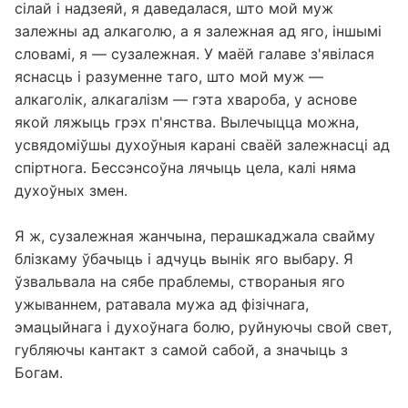
сілай і надзеяй, я даведалася, што мой муж
залежны ад алкаголю, а я залежная ад яго, іншымі
словамі, я — сузалежная. У маёй галаве з'явілася
яснасць і разуменне таго, што мой муж —
алкаголік, алкагалізм — гэта хвароба, у аснове
якой ляжыць грэх п'янства. Вылечыцца можна,
усвядоміўшы духоўныя карані сваёй залежнасці ад
спіртнога. Бессэнсоўна лячыць цела, калі няма
духоўных змен.
Я ж, сузалежная жанчына, перашкаджала свайму
блізкаму ўбачыць і адчуць вынік яго выбару. Я
ўзвальвала на сябе праблемы, створаныя яго
ужываннем, ратавала мужа ад фізічнага,
эмацыйнага і духоўнага болю, руйнуючы свой свет,
губляючы кантакт з самой сабой, а значыць з
Богам.