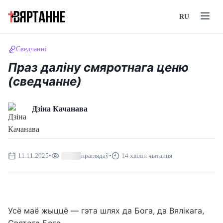
RU
Сведчанні
Праз даліну смяротнага ценю
(сведчанне)
Дзіна Качанава
11.11.2025
•
праглядаў
•
14 хвілін чытання
Усё маё жыццё — гэта шлях да Бога, да Вялікага,