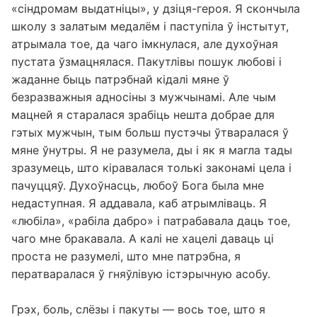
«сіндромам выдатніцы», у дзіця-героя. Я скончыла
школу з залатым медалём і паступіла ў інстытут,
атрымала тое, да чаго імкнулася, але духоўная
пустата ўзмацнялася. Пакутлівы пошук любові і
жаданне быць патрэбнай кідалі мяне ў
безразважныя адносіны з мужчынамі. Але чым
мацней я старалася зрабіць нешта добрае для
гэтых мужчын, тым больш пустэчы ўтваралася ў
мяне ўнутры. Я не разумела, ды і як я магла тады
зразумець, што кіравалася толькі законамі цела і
пачуццяў. Духоўнасць, любоў Бога была мне
недаступная. Я аддавала, каб атрымліваць. Я
«любіла», «рабіла дабро» і патрабавала даць тое,
чаго мне бракавала. А калі не хацелі даваць ці
проста не разумелі, што мне патрэбна, я
ператваралася ў гняўлівую істэрычную асобу.
Грэх, боль, слёзы і пакуты — вось тое, што я