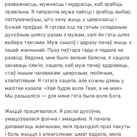
разважнасць, мужнасць і мудрасць, каб зрабіць
правільна. Я папрасіла мужа пайсці і зрабіць выбар,
патлумачыўшы, што хачу жыць у цвярозасці і
Божай праўдзе. Я гатова ісці па гэтым складаным
духоўным шляху разам з мужам, калі ён гэты шлях
выбера таксама. Муж сышоў і адразу пачаў жыць з
іншай жанчынай. Праз паўтара гады я падала на
развод. Вядома, мне было вельмі балюча, я хацела
захаваць сям'ю, хацела, каб муж пачаў здаравець,
стаў іншым чалавекам: цвярозым, любячым,
клапатлівым. Я гэтага хацела, але кожны дзень у
малітве казала: «Хай будзе воля Твая, а не мая».
Мы разышліся — для мяне гэта была воля Бога.
Жыццё працягвалася. Я расла духоўна,
умацоўвалася фізічна і эмацыйна. Я пачала
дапамагаць жанчынам, якія праходзілі праз пакуты
і боль жыцця з алкаголікам: шмат ездзіла, мела