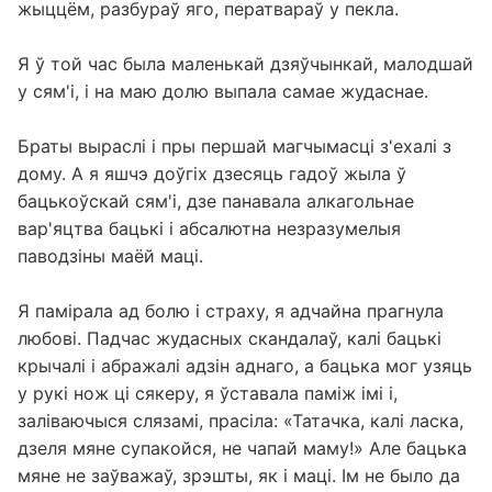
жыццём, разбураў яго, ператвараў у пекла.
Я ў той час была маленькай дзяўчынкай, малодшай
у сям'і, і на маю долю выпала самае жудаснае.
Браты выраслі і пры першай магчымасці з'ехалі з
дому. А я яшчэ доўгіх дзесяць гадоў жыла ў
бацькоўскай сям'і, дзе панавала алкагольнае
вар'яцтва бацькі і абсалютна незразумелыя
паводзіны маёй маці.
Я памірала ад болю і страху, я адчайна прагнула
любові. Падчас жудасных скандалаў, калі бацькі
крычалі і абражалі адзін аднаго, а бацька мог узяць
у рукі нож ці сякеру, я ўставала паміж імі і,
заліваючыся слязамі, прасіла: «Татачка, калі ласка,
дзеля мяне супакойся, не чапай маму!» Але бацька
мяне не заўважаў, зрэшты, як і маці. Ім не было да