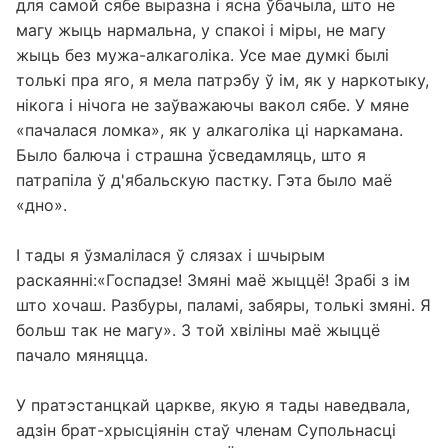
для самой сябе выразна і ясна ўбачыла, што не
магу жыць нармальна, у спакоі і міры, не магу
жыць без мужа-алкаголіка. Усе мае думкі былі
толькі пра яго, я мела патрэбу ў ім, як у наркотыку,
нікога і нічога не заўважаючы вакол сябе. У мяне
«пачалася ломка», як у алкаголіка ці наркамана.
Было балюча і страшна ўсведамляць, што я
патрапіла ў д'ябальскую пастку. Гэта было маё
«дно».
І тады я ўзмалілася ў слязах і шчырым
раскаянні:«Госпадзе! Змяні маё жыццё! Зрабі з ім
што хочаш. Разбуры, паламі, забяры, толькі змяні. Я
больш так не магу». З той хвіліны маё жыццё
пачало мяняцца.
У пратэстанцкай царкве, якую я тады наведвала,
адзін брат-хрысціянін стаў членам Супольнасці