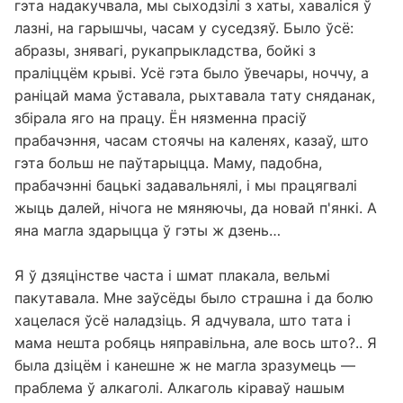
гэта надакучвала, мы сыходзілі з хаты, хаваліся ў
лазні, на гарышчы, часам у суседзяў. Было ўсё:
абразы, знявагі, рукапрыкладства, бойкі з
праліццём крыві. Усё гэта было ўвечары, ноччу, а
раніцай мама ўставала, рыхтавала тату сняданак,
збірала яго на працу. Ён нязменна прасіў
прабачэння, часам стоячы на ​​каленях, казаў, што
гэта больш не паўтарыцца. Маму, падобна,
прабачэнні бацькі задавальнялі, і мы працягвалі
жыць далей, нічога не мяняючы, да новай п'янкі. А
яна магла здарыцца ў гэты ж дзень…
Я ў дзяцінстве часта і шмат плакала, вельмі
пакутавала. Мне заўсёды было страшна і да болю
хацелася ўсё наладзіць. Я адчувала, што тата і
мама нешта робяць няправільна, але вось што?.. Я
была дзіцём і канешне ж не магла зразумець —
праблема ў алкаголі. Алкаголь кіраваў нашым