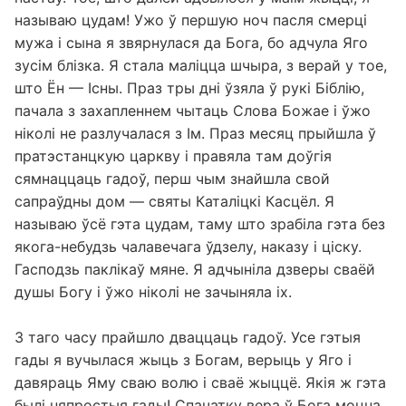
называю цудам! Ужо ў першую ноч пасля смерці
мужа і сына я звярнулася да Бога, бо адчула Яго
зусім блізка. Я стала маліцца шчыра, з верай у тое,
што Ён — Існы. Праз тры дні ўзяла ў рукі Біблію,
пачала з захапленнем чытаць Слова Божае і ўжо
ніколі не разлучалася з Ім. Праз месяц прыйшла ў
пратэстанцкую царкву і правяла там доўгія
сямнаццаць гадоў, перш чым знайшла свой
сапраўдны дом — святы Каталіцкі Касцёл. Я
называю ўсё гэта цудам, таму што зрабіла гэта без
якога-небудзь чалавечага ўдзелу, наказу і ціску.
Гасподзь паклікаў мяне. Я адчыніла дзверы сваёй
душы Богу і ўжо ніколі не зачыняла іх.
З таго часу прайшло дваццаць гадоў. Усе гэтыя
гады я вучылася жыць з Богам, верыць у Яго і
давяраць Яму сваю волю і сваё жыццё. Якія ж гэта
былі няпростыя гады! Спачатку вера ў Бога моцна