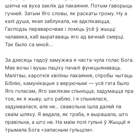
шэпча на вуха заклік да пакаяння. Потым гаворыць
гучней. Затым Яго словы, як раскаты грому. Ну а
калі душа, якая заблукала, не адклікаецца,
Гасподзь пераварочвае і ломіць ўсё ў жыцці
чалавека, каб выратаваць яго ад вечнай смерці.
Так было са мной…
За дзесяць гадоў замужжа я часта чула голас Бога.
Мае вочы і вушы паціху пачалі функцыянаваць.
Малітвы, кароткія хвіліны пакаяння, спробы чытаць
Біблію, камунікацыя з веруючымі — усё гэта было
Яго голасам, Яго заклікам спыніцца, задумацца пра
тое, як я жыву, што раблю. І я спынялася,
задумвалася, але не... свавольна ішла далей па
сваім шляху. Я ведала, як трэба, я вырашала, што
правільна, а што не. На маім полі гульні ў Жыццё я
трымала Бога «запасным гульцом».