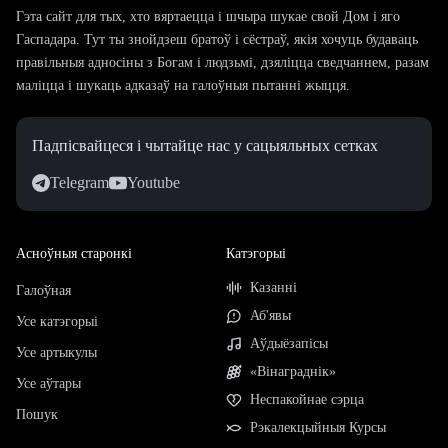
Гэта сайт для тых, хто вяртаецца і шчыра шукае свой Дом і яго
Гаспадара. Тут ты знойдзеш братоў і сёстраў, якія хочуць будаваць
правільныя адносіны з Богам і людзьмі, дзяліцца сведчаннем, разам
маліцца і шукаць адказаў на галоўныя пытанні жыцця.
Падпісвайцеся і чытайце нас у сацыяльных сетках
Telegram
Youtube
Асноўныя старонкі
Катэгорыі
Казанні
Галоўная
Аб'явы
Усе катэгорыі
Аўдыёзапісы
Усе артыкулы
«Вінаграднік»
Усе аўтары
Неспакойнае сэрца
Пошук
Рэкалекцыйныя Курсы