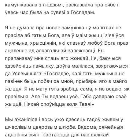
камунікавала з людзьмі, расказвала пра сябе і
ўвесь час была на сувязі з Госпадам.
Я не думала пра новае замужжа і ў малітвах не
прасіла аб гэтым Бога, але ў маім жыцці з'явіўся
мужчына, хрысціянін, які спазнаў любоў Бога праз
ацаленне ад алкагольнай залежнасці. Ён
прапанаваў мне стаць яго жонкай, і я, баючыся
здзейсніць памылку, доўга малілася, звяртаючыся
да Усявышняга: «Госпадзе, калі гэты мужчына не
павінен быць побач са мной, прыбяры яго з майго
жыцця. Я не магу гэта зрабіць сама, я не ведаю, як
правільна. Але Ты ведаеш усё. Табе давяраю сваё
жыццё. Няхай споўніцца воля Твая!»
Мы ажаніліся і вось ужо дзесяць гадоў жывем у
шчаслівым цвярозым шлюбе. Вядома, сямейныя
адносіны былі і застаюцца для нас вялікай