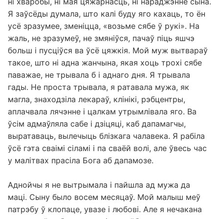
ні хваробы, ні мая цяжарнасць, ні нараджэнне сына.
Я заўсёды думала, што калі буду яго кахаць, то ён
усё зразумее, зменіцца, «возьме сябе ў рукі». На
жаль, не зразумеў, не змяніўся, пачаў піць яшчэ
больш і пусціўся ва ўсё цяжкія. Мой муж вытвараў
такое, што ні адна жанчына, якая хоць трохі сябе
паважае, не трывала б і аднаго дня. Я трывала
гады. Не проста трывала, я ратавала мужа, як
магла, знаходзіла лекараў, клінікі, рэбцентры,
аплачвала лячэнне і цалкам утрымлівала яго. Ва
ўсім адмаўляла сабе і дзіцяці, каб дапамагчы,
выратаваць, вылечыць блізкага чалавека. Я рабіла
ўсё гэта сваімі сіламі і па сваёй волі, але ўвесь час
у малітвах прасіла Бога аб дапамозе.
Аднойчы я не вытрымала і пайшла ад мужа да
маці. Сыну было восем месяцаў. Мой малыш меў
патрэбу ў клопаце, увазе і любові. Але я нечакана