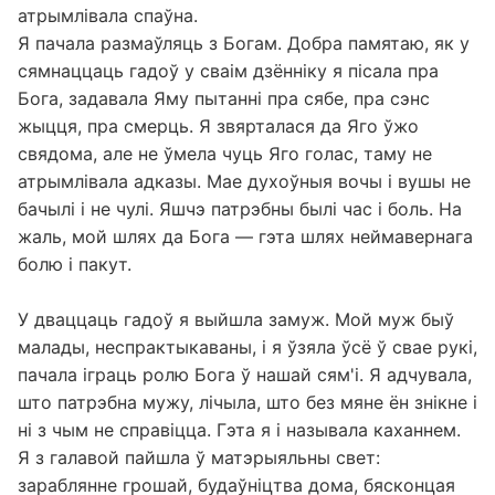
атрымлівала спаўна.
Я пачала размаўляць з Богам. Добра памятаю, як у
сямнаццаць гадоў у сваім дзённіку я пісала пра
Бога, задавала Яму пытанні пра сябе, пра сэнс
жыцця, пра смерць. Я звярталася да Яго ўжо
свядома, але не ўмела чуць Яго голас, таму не
атрымлівала адказы. Мае духоўныя вочы і вушы не
бачылі і не чулі. Яшчэ патрэбны былі час і боль. На
жаль, мой шлях да Бога — гэта шлях неймавернага
болю і пакут.
У дваццаць гадоў я выйшла замуж. Мой муж быў
малады, неспрактыкаваны, і я ўзяла ўсё ў свае рукі,
пачала іграць ролю Бога ў нашай сям'і. Я адчувала,
што патрэбна мужу, лічыла, што без мяне ён знікне і
ні з чым не справіцца. Гэта я і называла каханнем.
Я з галавой пайшла ў матэрыяльны свет:
зараблянне грошай, будаўніцтва дома, бясконцая