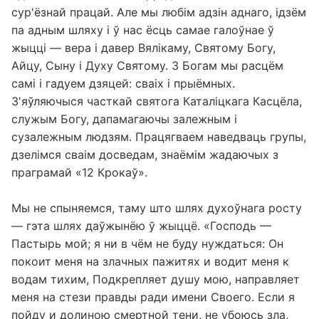
сур'ёзнай працай. Але мы любім адзін аднаго, ідзём
па адным шляху і ў нас ёсць самае галоўнае ў
жыцці — вера і давер Вялікаму, Святому Богу,
Айцу, Сыну і Духу Святому. З Богам мы расцём
самі і гадуем дзяцей: сваіх і прыёмных.
З'яўляючыся часткай святога Каталіцкага Касцёла,
служым Богу, дапамагаючы залежным і
сузалежным людзям. Працягваем наведваць групы,
дзелімся сваім досведам, знаёмім жадаючых з
праграмай «12 Крокаў».
Мы не спыняемся, таму што шлях духоўнага росту
— гэта шлях даўжынёю ў жыццё. «Господь —
Пастырь мой; я ни в чём не буду нуждаться: Он
покоит меня на злачных пажитях и водит меня к
водам тихим, Подкрепляет душу мою, направляет
меня на стези правды ради имени Своего. Если я
пойду и долиною смертной тени, не убоюсь зла,