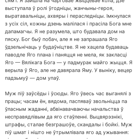
сям'і. Я зайшла на чарговае жыццёвае кола, дзе
выступала ў ролі ўгодніцы, жанчыны-героя,
выратавальніцы, ахвяры і пераследніцы. Імкнулася
з усіх сіл, кожны дзень малілася і прасіла Бога мне
дапамагчы. Я не разумела, што будавала дом на
пяску. Бог быў побач, але я не запрашала Яго
ўдзельнічаць у будаўніцтве. Я не хацела будаваць
паводле Яго плана і паняцця не мела, як закласці
Яго — Вялікага Бога — у падмурак майго жыцця. Я
верыла ў Яго, але не давярала Яму. У выніку, вецер
падзьмуў — дом упаў.
Муж піў заўсёды і ўсюды. Яго ўвесь час выганялі з
працы; часам ён, вядома, паспяваў звольніцца па
ўласным жаданні, абвінавачваючы начальства ў
несправядлівым да яго стаўленні. Выцвярэзнікі,
штрафы, сталае безграшоўе, скандалы і бойкі. Муж
піў шмат і нішто не ўтрымлівала яго ад ужывання: