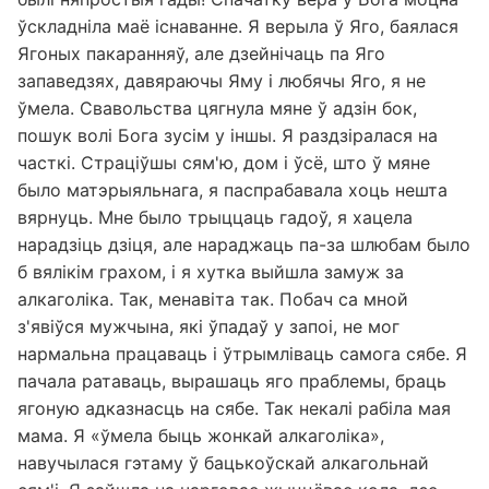
ўскладніла маё існаванне. Я верыла ў Яго, баялася
Ягоных пакаранняў, але дзейнічаць па Яго
запаведзях, давяраючы Яму і любячы Яго, я не
ўмела. Свавольства цягнула мяне ў адзін бок,
пошук волі Бога зусім у іншы. Я раздзіралася на
часткі. Страціўшы сям'ю, дом і ўсё, што ў мяне
было матэрыяльнага, я паспрабавала хоць нешта
вярнуць. Мне было трыццаць гадоў, я хацела
нарадзіць дзіця, але нараджаць па-за шлюбам было
б вялікім грахом, і я хутка выйшла замуж за
алкаголіка. Так, менавіта так. Побач са мной
з'явіўся мужчына, які ўпадаў у запоі, не мог
нармальна працаваць і ўтрымліваць самога сябе. Я
пачала ратаваць, вырашаць яго праблемы, браць
ягоную адказнасць на сябе. Так некалі рабіла мая
мама. Я «ўмела быць жонкай алкаголіка»,
навучылася гэтаму ў бацькоўскай алкагольнай