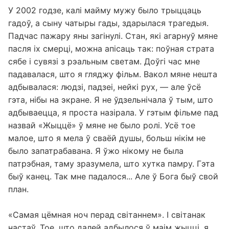
У 2002 годзе, калі майму мужу было трыццаць
гадоў, а сыну чатыры гады, здарылася трагедыя.
Падчас пажару яны загінулі. Стан, які агарнуў мяне
пасля іх смерці, можна апісаць так: поўная страта
сябе і сувязі з рэальным светам. Доўгі час мне
падавалася, што я гляджу фільм. Вакол мяне нешта
адбывалася: людзі, падзеі, нейкі рух, — але ўсё
гэта, нібы на экране. Я не ўдзельнічала ў тым, што
адбываецца, я проста назірала. У гэтым фільме пад
назвай «Жыццё» ў мяне не было ролі. Усё тое
малое, што я мела ў сваёй душы, больш нікім не
было запатрабавана. Я ўжо нікому не была
патрэбная, таму зразумела, што хутка памру. Гэта
быў канец. Так мне падалося... Але ў Бога быў свой
план.
«Самая цёмная ноч перад світаннем». І світанак
настаў. Тое, што далей адбылося ў маім жыцці, я