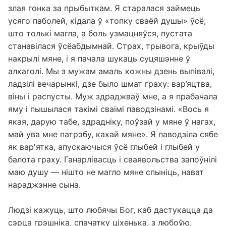
злая гонка за прыбыткам. Я старалася займець
усяго паболей, кідала ў «топку сваёй душы» ўсё,
што толькі магла, а боль узмацняўся, пустата
станавілася ўсёабдымнай. Страх, трывога, крыўды
накрылі мяне, і я пачала шукаць суцяшэнне ў
алкаголі. Мы з мужам амаль кожны дзень выпівалі,
ладзілі вечарынкі, дзе было шмат граху: вар’яцтва,
віны і распусты. Муж здраджваў мне, а я прабачала
яму і пышылася такімі сваімі паводзінамі. «Вось я
якая, дарую табе, здрадніку, поўзай у мяне ў нагах,
май ува мне патрэбу, кахай мяне». Я паводзіла сябе
як вар'ятка, апускаючыся ўсё глыбей і глыбей у
балота граху. Ганарлівасць і сваявольства запоўнілі
маю душу — нішто не магло мяне спыніць, нават
нараджэнне сына.
Людзі кажуць, што любячы Бог, каб дастукацца да
сэрца грэшніка, спачатку ціхенька, з любоўю,