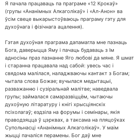
Я пачала працаваць па праграме «12 Крокаў»
(групы «Ананімных Алкаголікаў» і «Ал-Анон» ва
ўсім свеце выкарыстоўваюць праграму гэту для
духоўнага і фізічнага ацалення).
Гэтая духоўная праграма дапамагла мне пазнаць
Бога, даверыцца Яму і пачаць будаваць з Ім
адносіны праз пазнанне Яго любові да мяне. Я шмат
і старанна працавала над сабой: увесь час і
свядома малілася, наладжваючы кантакт з Богам;
чытала слова Божае; вучылася медытацыі,
разважанню і сузіральнай малітве; наведвала
групы; займалася самаразвіццём, чытаючы
духоўную літаратуру і кнігі хрысціянскіх
псіхолагаў; ездзіла на форумы і семінары, якія
праводзяцца ў цэрквах, а таксама на пляцоўках
Супольнасці «Ананімных Алкаголікаў». У маім
жыцці пачаліся перамены. Бог даў мне