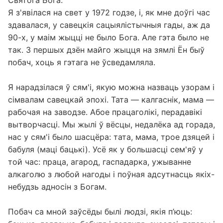
Святога Бога.
Я з'явілася на свет у 1972 годзе, і, як мне доўгі час
здавалася, у савецкія сацыялістычныя гады, аж да
90-х, у маім жыцці не было Бога. Але гэта было не
так. З першых дзён майго жыцця на зямлі Ён быў
побач, хоць я гэтага не ўсведамляла.
Я нарадзілася ў сям'і, якую можна назваць узорам і
сімвалам савецкай эпохі. Тата — калгаснік, мама —
рабочая на заводзе. Абое працаголікі, перадавікі
вытворчасці. Мы жылі ў вёсцы, недалёка ад горада,
нас у сям'і было шасцёра: тата, мама, трое дзяцей і
бабуля (маці бацькі). Усё як у большасці сем'яў у
той час: праца, агарод, гаспадарка, ужыванне
алкаголю з любой нагоды і поўная адсутнасць якіх-
небудзь адносін з Богам.
Побач са мной заўсёды былі людзі, якія п’юць: