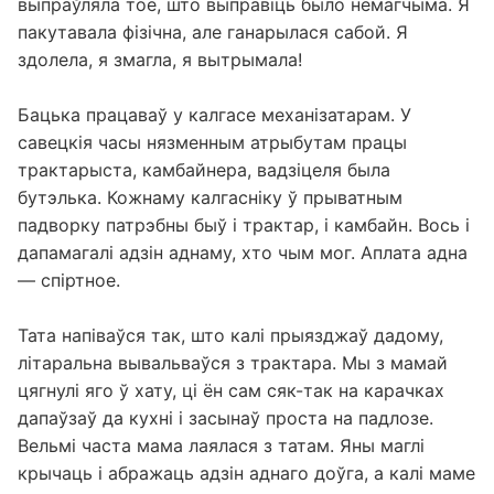
выпраўляла тое, што выправіць было немагчыма. Я
пакутавала фізічна, але ганарылася сабой. Я
здолела, я змагла, я вытрымала!
Бацька працаваў у калгасе механізатарам. У
савецкія часы нязменным атрыбутам працы
трактарыста, камбайнера, вадзіцеля была
бутэлька. Кожнаму калгасніку ў прыватным
падворку патрэбны быў і трактар, і камбайн. Вось і
дапамагалі адзін аднаму, хто чым мог. Аплата адна
— спіртное.
Тата напіваўся так, што калі прыязджаў дадому,
літаральна вывальваўся з трактара. Мы з мамай
цягнулі яго ў хату, ці ён сам сяк-так на карачках
дапаўзаў да кухні і засынаў проста на падлозе.
Вельмі часта мама лаялася з татам. Яны маглі
крычаць і абражаць адзін аднаго доўга, а калі маме