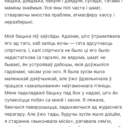
бацька, дзядзька, бабуля і дзядуля, суседзі, татавы і
маміны знаёмыя. Усе яны пілі часта і шмат,
ствараючы мноства праблем, атмасферу хаосу і
неразбярыхі.
Мой бацька піў заўсёды. Адзінае, што ўтрымлівала
яго ад таго, каб заліць вочы — гэта адсутнасць
спіртнога. І, калі спіртнога не было ці яго было
недастаткова (а гарэлкі, як вядома, шмат не
бывае), ён устройваў дэбошы, якія доўжыліся
гадзінамі, часам усю ноч. Я была зусім яшчэ
маленькай дзяўчынкай, але ўжо ўдзельнічала ў
працэсе «закалыхвання» неўгамоннага п'яніцы.
Мяне падкладвалі бацьку пад бок у надзеі, што ён
супакоіцца побач са мной і засне. Я ляжала,
баючыся паварушыцца, задыхаючыся ад жудаснага
перагару. Але ўжо тады, будучы зусім яшчэ дзіцём,
я старанна «выконвала місію», ратавала сям'ю,