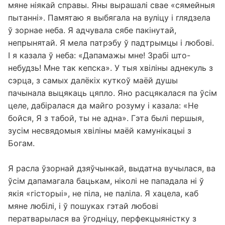
мяне ніякай справы. Яны вырашалі свае «сямейныя
пытанні». Памятаю я выбягала на вуліцу і глядзела
ў зорнае неба. Я адчувала сябе пакінутай,
непрынятай. Я мела патрэбу ў падтрымцы і любові.
І я казала ў неба: «Дапамажы мне! Зрабі што-
небудзь! Мне так кепска». У тыя хвіліны аднекуль з
сэрца, з самых далёкіх куткоў маёй душы
пачынала выцякаць цяпло. Яно расцякалася па ўсім
целе, дабіралася да майго розуму і казала: «Не
бойся, Я з табой, ты не адна». Гэта былі першыя,
зусім несвядомыя хвіліны маёй камунікацыі з
Богам.
Я расла ўзорнай дзяўчынкай, выдатна вучылася, ва
ўсім дапамагала бацькам, ніколі не пападала ні ў
якія «гісторыі», не піла, не паліла. Я хацела, каб
мяне любілі, і ў пошуках гэтай любові
ператварылася ва ўгодніцу, перфекцыяністку з