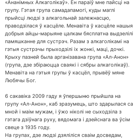
«Ананімных Алкаголікаў». Ён параіў мне пайсці на
групу. Гэтая група самадапамогі, куды маглі
прыйсці людзі з алкагольнай залежнасцю,
праводзілася ў касцёле. Менавіта ў касцёле нашыя
добрыя айцы-марыяне цалкам бясплатна выдзелілі
памяшканне для сустрэч. Разам з алкаголікамі на
гэтыя сустрэчы прыходзілі іх жонкі, маці, дочкі.
Крыху пазней была арганізавана група «Ал-Анон»
(група, дзе збіраюцца сваякі і сябры алкаголікаў).
Менавіта на гэтыя групы ў касцёл, прывёў мяне
Любячы Бог.
6 сакавіка 2009 гаду я ўпершыню прыйшла на
групу «Ал-Анон», каб зразумець, што здарылася са
мной і маім мужам, і ўжо ніколі не сыходзіла з
гэтага дзіўнага руху, вядомага і дзейснага ва ўсім
свеце з 1935 году.
На групах, дзе людзі дзяліліся сваім досведам,